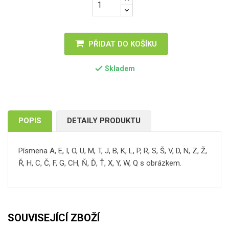
PŘIDAT DO KOŠÍKU

Skladem
POPIS
DETAILY PRODUKTU
Písmena A, E, I, O, U, M, T, J, B, K, L, P, R, S, Š, V, D, N, Z, Ž,
Ř, H, C, Č, F, G, CH, Ň, Ď, Ť, X, Y, W, Q s obrázkem.
SOUVISEJÍCÍ ZBOŽÍ