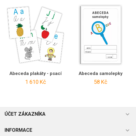
Abeceda plakáty - psací
Abeceda samolepky
1 610 Kč
58 Kč

ÚČET ZÁKAZNÍKA

INFORMACE